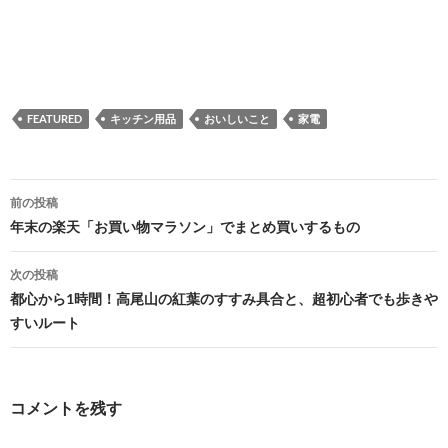
FEATURED
キッチン用品
おいしいこと
家電
投
前の投稿
稿
年末の楽天「お買い物マラソン」でまとめ買いするもの
ナ
次の投稿
ビ
都心から1時間！高尾山の紅葉のすすみ具合と、超初心者でも歩きや
すいルート
ゲ
ー
シ
コメントを残す
ョ