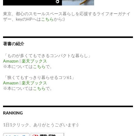
東京、都心のスモールスペース暮らしを応援するライフオーガナイ
ザー、keyのHPへは
こちら
から:)
著書の紹介
「ものが多くてもできるコンパクトな暮らし」
Amazon
|
楽天ブックス
※本については
こちら
で。
「狭くてもすっきり暮らせるコツ61」
Amazon
|
楽天ブックス
※本については
こちら
で。
RANKING
1日1クリック、ありがとうございます:)