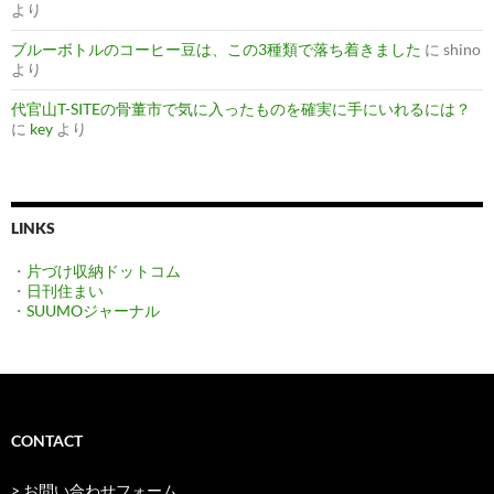
より
ブルーボトルのコーヒー豆は、この3種類で落ち着きました
に
shino
より
代官山T-SITEの骨董市で気に入ったものを確実に手にいれるには？
に
key
より
LINKS
・
片づけ収納ドットコム
・
日刊住まい
・
SUUMOジャーナル
CONTACT
> お問い合わせフォーム