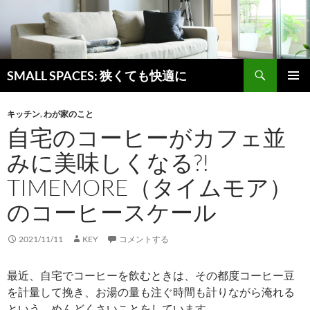
検
SMALL SPACES: 狭くても快適に
索
コ
メインメ
ン
ニュー
キッチン
,
わが家のこと
テ
自宅のコーヒーがカフェ並
ン
ツ
みに美味しくなる?!
へ
ス
TIMEMORE（タイムモア）
キ
ッ
のコーヒースケール
プ
2021/11/11
KEY
コメントする
最近、自宅でコーヒーを飲むときは、その都度コーヒー豆
を計量して挽き、お湯の量も注ぐ時間も計りながら淹れる
という、めんどくさいことをしています。