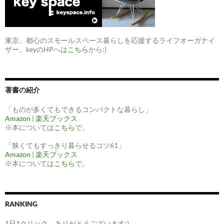
東京、都心のスモールスペース暮らしを応援するライフオーガナイ
ザー、keyのHPへは
こちら
から:)
著書の紹介
「ものが多くてもできるコンパクトな暮らし」
Amazon
|
楽天ブックス
※本については
こちら
で。
「狭くてもすっきり暮らせるコツ61」
Amazon
|
楽天ブックス
※本については
こちら
で。
RANKING
1日1クリック、ありがとうございます:)