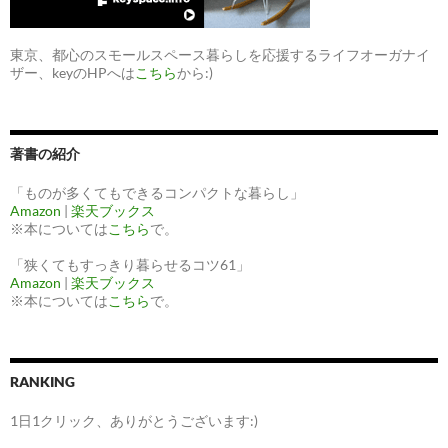
東京、都心のスモールスペース暮らしを応援するライフオーガナイ
ザー、keyのHPへは
こちら
から:)
著書の紹介
「ものが多くてもできるコンパクトな暮らし」
Amazon
|
楽天ブックス
※本については
こちら
で。
「狭くてもすっきり暮らせるコツ61」
Amazon
|
楽天ブックス
※本については
こちら
で。
RANKING
1日1クリック、ありがとうございます:)