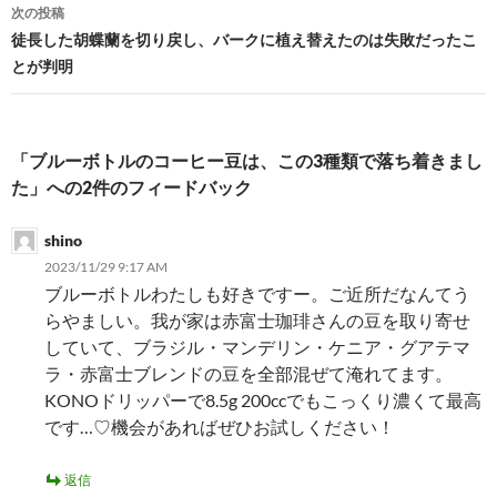
ナ
次の投稿
ビ
徒長した胡蝶蘭を切り戻し、バークに植え替えたのは失敗だったこ
とが判明
ゲ
ー
シ
「ブルーボトルのコーヒー豆は、この3種類で落ち着きまし
た」への2件のフィードバック
ョ
ン
shino
2023/11/29 9:17 AM
ブルーボトルわたしも好きですー。ご近所だなんてう
らやましい。我が家は赤富士珈琲さんの豆を取り寄せ
していて、ブラジル・マンデリン・ケニア・グアテマ
ラ・赤富士ブレンドの豆を全部混ぜて淹れてます。
KONOドリッパーで8.5g 200ccでもこっくり濃くて最高
です…♡機会があればぜひお試しください！
返信