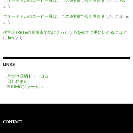
ブルーボトルのコーヒー豆は、この3種類で落ち着きました
に
key
より
ブルーボトルのコーヒー豆は、この3種類で落ち着きました
に
shino
より
代官山T-SITEの骨董市で気に入ったものを確実に手にいれるには？
に
key
より
LINKS
・
片づけ収納ドットコム
・
日刊住まい
・
SUUMOジャーナル
CONTACT