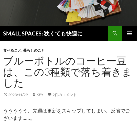
検
SMALL SPACES: 狭くても快適に
索
コ
メインメ
ン
ニュー
食べること
,
暮らしのこと
テ
ブルーボトルのコーヒー豆
ン
ツ
は、この3種類で落ち着きま
へ
ス
した
キ
ッ
2023/11/29
KEY
2件のコメント
プ
ううううう、先週は更新をスキップしてしまい、反省でご
ざいます……。