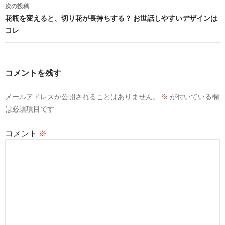
ビ
次の投稿
花瓶を変えると、切り花が長持ちする？ お世話しやすいデザインは
ゲ
コレ
ー
シ
コメントを残す
ョ
ン
メールアドレスが公開されることはありません。
※
が付いている欄
は必須項目です
コメント
※