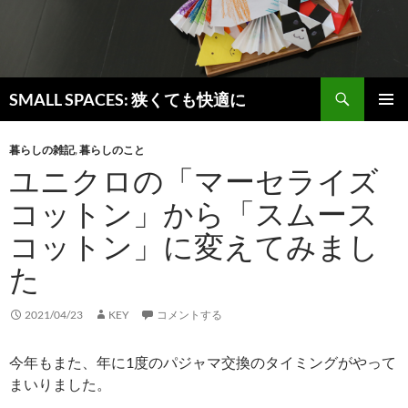
検
SMALL SPACES: 狭くても快適に
索
コ
メインメ
ン
ニュー
暮らしの雑記
,
暮らしのこと
テ
ユニクロの「マーセライズ
ン
ツ
コットン」から「スムース
へ
ス
コットン」に変えてみまし
キ
ッ
た
プ
2021/04/23
KEY
コメントする
今年もまた、年に1度のパジャマ交換のタイミングがやって
まいりました。