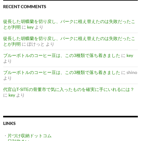
RECENT COMMENTS
徒長した胡蝶蘭を切り戻し、バークに植え替えたのは失敗だったこ
とが判明
に
key
より
徒長した胡蝶蘭を切り戻し、バークに植え替えたのは失敗だったこ
とが判明
に
ぽけっと
より
ブルーボトルのコーヒー豆は、この3種類で落ち着きました
に
key
より
ブルーボトルのコーヒー豆は、この3種類で落ち着きました
に
shino
より
代官山T-SITEの骨董市で気に入ったものを確実に手にいれるには？
に
key
より
LINKS
・
片づけ収納ドットコム