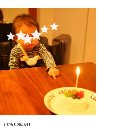
入
り
の
ネ
ッ
ト
ス
ー
パ
ー
（そ
の
１）
子どもとお出かけ