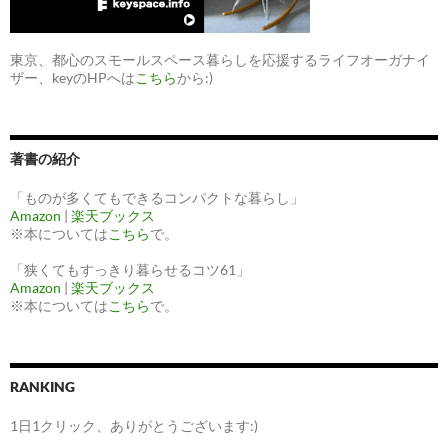
東京、都心のスモールスペース暮らしを応援するライフオーガナイ
ザー、keyのHPへは
こちら
から:)
著書の紹介
「ものが多くてもできるコンパクトな暮らし」
Amazon
|
楽天ブックス
※本については
こちら
で。
「狭くてもすっきり暮らせるコツ61」
Amazon
|
楽天ブックス
※本については
こちら
で。
RANKING
1日1クリック、ありがとうございます:)