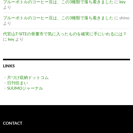
ブルーボトルのコーヒー豆は、この3種類で落ち着きました
に
key
より
ブルーボトルのコーヒー豆は、この3種類で落ち着きました
に
shino
より
代官山T-SITEの骨董市で気に入ったものを確実に手にいれるには？
に
key
より
LINKS
・
片づけ収納ドットコム
・
日刊住まい
・
SUUMOジャーナル
CONTACT