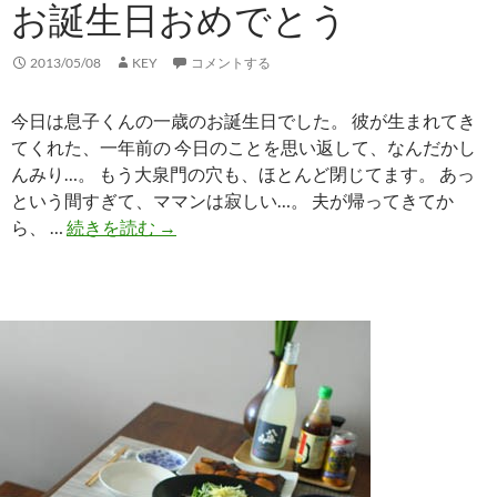
お誕生日おめでとう
2013/05/08
KEY
コメントする
今日は息子くんの一歳のお誕生日でした。 彼が生まれてき
てくれた、一年前の 今日のことを思い返して、なんだかし
んみり…。 もう大泉門の穴も、ほとんど閉じてます。 あっ
という間すぎて、ママンは寂しい…。 夫が帰ってきてか
お
ら、 …
続きを読む
→
誕
生
日
お
め
で
と
う