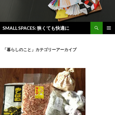
検
SMALL SPACES: 狭くても快適に
索
コ
メインメ
ン
ニュー
テ
ン
「暮らしのこと」カテゴリーアーカイブ
ツ
へ
ス
キ
ッ
プ