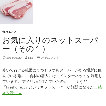
ネ
ッ
ト
ス
ー
食べること
パ
お気に入りのネットスーパ
ー
（そ
ー（その１）
の
２）
2013/05/20
KEY
2件のコメント
歩いて行ける範囲に５つも６つも スーパーがある場所に住
んでいる割に、 食材の購入には、インターネットを 利用し
ています。 アメリカに住んでいたのが、 ちょうど
「Freshdirect」というネットスーパーが 話題になりだ …
続
お
きを読む
→
気
に