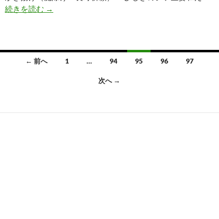
初
続きを読む
→
節
句
と
一
投
← 前へ
1
…
94
95
96
97
升
稿
餅
次へ →
の
ナ
お
ビ
祝
ゲ
い
ー
シ
ョ
ン