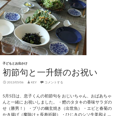
子どもとお出かけ
初節句と一升餅のお祝い
2013/05/06
KEY
コメントする
5月5日は、息子くんの初節句を おじいちゃん、おばあちゃ
んと一緒に お祝いしました。 ・鰹のタタキの香味サラダの
せ（勝男！） ・ブリの幽玄焼き（出世魚） ・エビと春菊の
かき揚げ（魔除け＋長寿祈願） ・ひじきのシソ生姜和え …