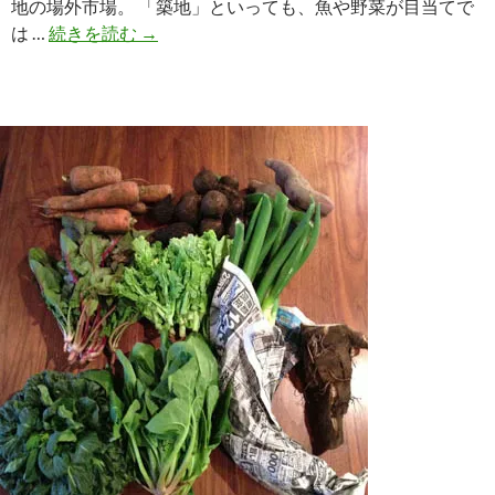
地の場外市場。 「築地」といっても、魚や野菜が目当てで
都
は …
続きを読む
→
心
の
コ
ス
ト
コ？
築
地
の
歩
き
方