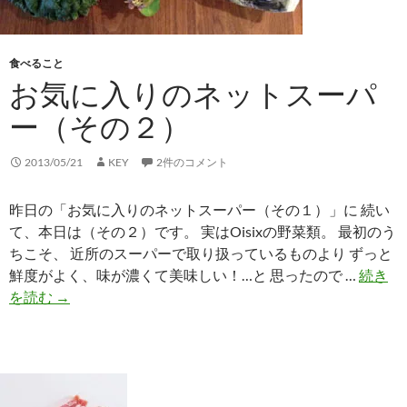
食べること
お気に入りのネットスーパ
ー（その２）
2013/05/21
KEY
2件のコメント
昨日の「お気に入りのネットスーパー（その１）」に 続い
て、本日は（その２）です。 実はOisixの野菜類。 最初のう
ちこそ、 近所のスーパーで取り扱っているものより ずっと
鮮度がよく、味が濃くて美味しい！…と 思ったので …
続き
お
を読む
→
気
に
入
り
の