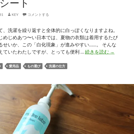
シート
31
KEY
コメントする
て、洗濯を繰り返すと全体的に白っぽくなりますよね。
じめじめあつ〜い日本では、夏物の衣類は着用するたび
るせいか、この「白化現象」が進みやすい……。 そんな
白
えていたわたしですが、とっても便利 …
続きを読む
→
っ
ぽ
D
愛用品
もの選び
洗濯の仕方
く
色
落
ち
し
た
黒
い
服