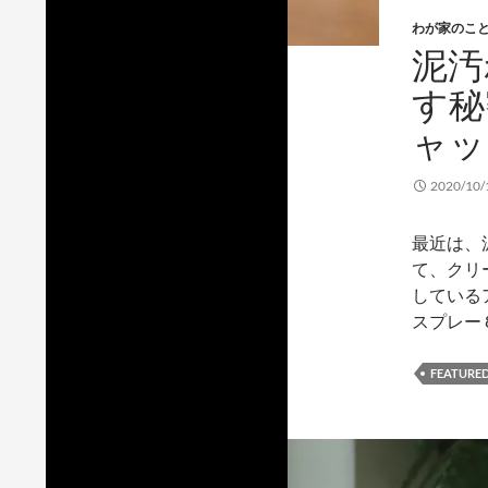
わが家のこ
泥汚
す秘
ャッ
2020/10/
最近は、
て、クリ
しているア
スプレー 8
FEATURE