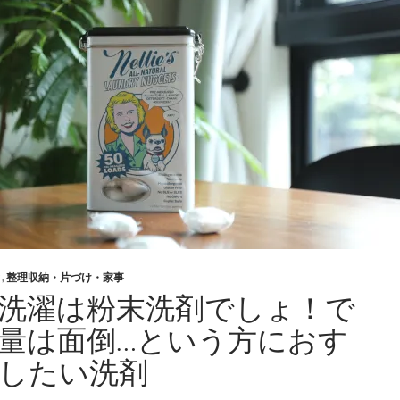
こ
す
ら
ず
落
と
す
秘
密
兵
器
と、
「ニ
と
,
整理収納・片づけ・家事
ュ
洗濯は粉末洗剤でしょ！で
ー
量は面倒…という方におす
エ
ラ
したい洗剤
キ
ャ