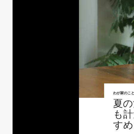
わが家のこ
夏の
も計
すめ