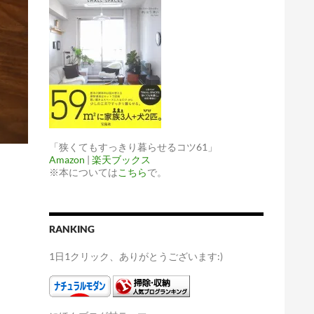
「狭くてもすっきり暮らせるコツ61」
Amazon
|
楽天ブックス
※本については
こちら
で。
RANKING
1日1クリック、ありがとうございます:)