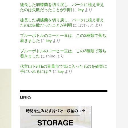
徒長した胡蝶蘭を切り戻し、バークに植え替え
たのは失敗だったことが判明
に
key
より
徒長した胡蝶蘭を切り戻し、バークに植え替え
たのは失敗だったことが判明
に
ぽけっと
より
ブルーボトルのコーヒー豆は、この3種類で落ち
着きました
に
key
より
ブルーボトルのコーヒー豆は、この3種類で落ち
着きました
に
shino
より
代官山T-SITEの骨董市で気に入ったものを確実に
手にいれるには？
に
key
より
LINKS