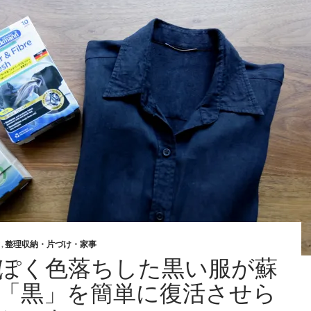
と
,
整理収納・片づけ・家事
ぽく色落ちした黒い服が蘇
「黒」を簡単に復活させら