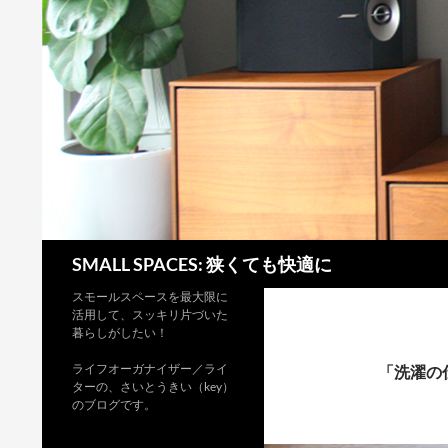
検
SMALL SPACES: 狭くても快適に
索
スモールスペースを最大限に
活用して、スッキリ片づいた
暮らしがしたい！
ライフオーガナイザー／ライ
「洗濯の
ターの、さいとうきい（key）
のブログです。