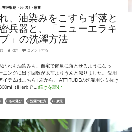
じ
と
,
整理収納・片づけ・家事
ゃ
れ、油染みをこすらず落と
な
密兵器と、「ニューエラキ
い
液
プ」の洗濯方法
体
洗
13
KEY
コメントする
濯
洗
泥汚れも油染みも、自宅で簡単に落とせるようになっ
剤
ーニングに出す回数が以前よりうんと減りました。 愛用
イテムはこちら↓ 左から、 ATTITUDEの洗濯用シミ抜き
泥
00ml（iHerbで …
続きを読む
→
汚
れ、
D
もの選び
洗濯の仕方
8歳児
油
染
み
を