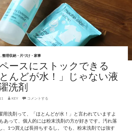
が
蘇
る！
「黒」
を
簡
単
に
と
,
整理収納・片づけ・家事
復
ペースにストックできる
活
とんどが水！」じゃない液
さ
せ
濯洗剤
ら
れ
11
KEY
コメントする
る
シ
濯用洗剤って、「ほとんどが水！」と言われていますよ
ー
れもあって、個人的には粉末洗剤の方が好きです。汚れ落
ト
し、1つ買えば長持ちするし。 でも、粉末洗剤では強す