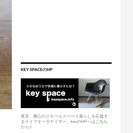
KEY SPACEのHP
東京、都心のスモールスペース暮らしを応援す
るライフオーガナイザー、keyのHPへは
こちら
から:)