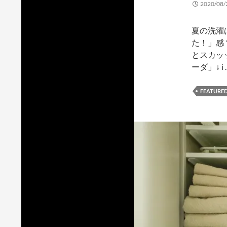
2020/08/
夏の洗濯
た！」感
とスカッッ
ーダ」↓ i
FEATURE