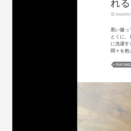
れる
2022/05/
黒い服っ
とくに、
に洗濯す
悶々を抱
FEATURE