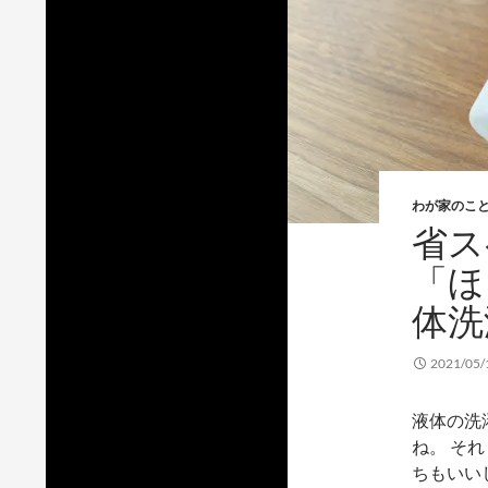
わが家のこ
省ス
「ほ
体洗
2021/05/
液体の洗
ね。 そ
ちもいい