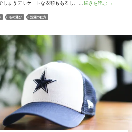
省
でしまうデリケートな衣類もあるし、 …
続きを読む
→
ス
ペ
D
もの選び
洗濯の仕方
ー
ス
に
ス
ト
ッ
ク
で
き
る
「ほ
と
ん
ど
が
水！」