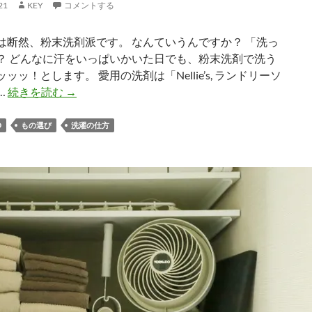
21
KEY
コメントする
ッ
プ」
は断然、粉末洗剤派です。 なんていうんですか？ 「洗っ
の
？ どんなに汗をいっぱいかいた日でも、粉末洗剤で洗う
洗
ッッ！とします。 愛用の洗剤は「Nellie’s, ランドリーソ
濯
夏
 …
続きを読む
→
方
の
法
洗
D
もの選び
洗濯の仕方
濯
は
粉
末
洗
剤
で
し
ょ！
で
も