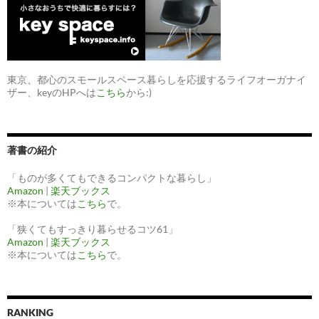
東京、都心のスモールスペース暮らしを応援するライフオーガナイ
ザー、keyのHPへは
こちら
から:)
著書の紹介
「ものが多くてもできるコンパクトな暮らし」
Amazon
|
楽天ブックス
※本については
こちら
で。
「狭くてもすっきり暮らせるコツ61」
Amazon
|
楽天ブックス
※本については
こちら
で。
RANKING