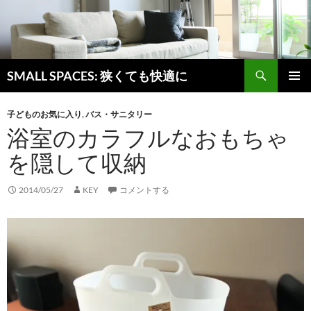
検
SMALL SPACES: 狭くても快適に
索
コ
メインメ
ン
ニュー
子どものお気に入り
,
バス・サニタリー
テ
浴室のカラフルなおもちゃ
ン
ツ
を隠して収納
へ
ス
キ
2014/05/27
KEY
コメントする
ッ
プ