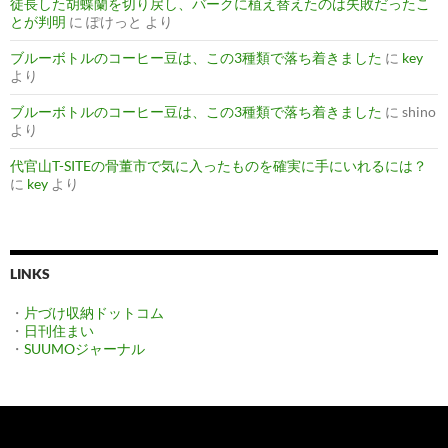
徒長した胡蝶蘭を切り戻し、バークに植え替えたのは失敗だったこ
とが判明
に
ぽけっと
より
ブルーボトルのコーヒー豆は、この3種類で落ち着きました
に
key
より
ブルーボトルのコーヒー豆は、この3種類で落ち着きました
に
shino
より
代官山T-SITEの骨董市で気に入ったものを確実に手にいれるには？
に
key
より
LINKS
・
片づけ収納ドットコム
・
日刊住まい
・
SUUMOジャーナル