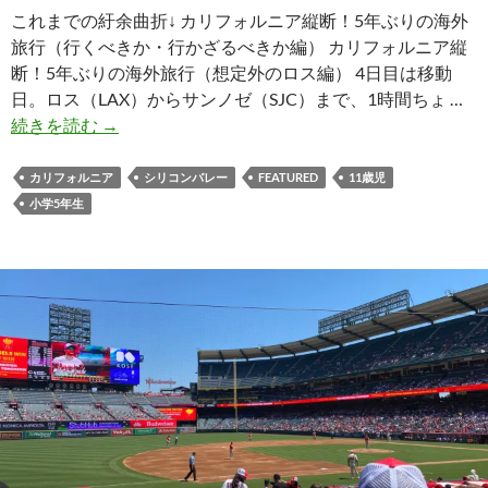
ラ
これまでの紆余曲折↓ カリフォルニア縦断！5年ぶりの海外
ン
旅行（行くべきか・行かざるべきか編） カリフォルニア縦
シ
断！5年ぶりの海外旅行（想定外のロス編） 4日目は移動
ス
日。ロス（LAX）からサンノゼ（SJC）まで、1時間ちょ …
コ
カ
続きを読む
→
編）
リ
フ
カリフォルニア
シリコンバレー
FEATURED
11歳児
ォ
小学5年生
ル
ニ
ア
縦
断！
5
年
ぶ
り
の