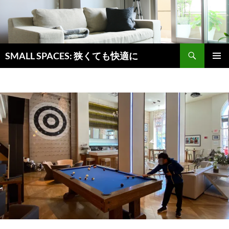
検
SMALL SPACES: 狭くても快適に
索
コ
メインメ
ン
ニュー
テ
ン
ツ
へ
ス
キ
ッ
プ