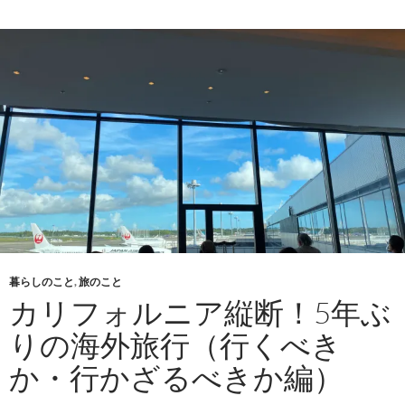
ル
ニ
ア
縦
断！
5
年
ぶ
り
の
海
外
旅
暮らしのこと
,
旅のこと
行
カリフォルニア縦断！5年ぶ
（想
りの海外旅行（行くべき
定
外
か・行かざるべきか編）
の