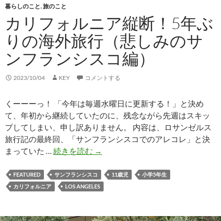
暮らしのこと
,
旅のこと
カリフォルニア縦断！5年ぶ
りの海外旅行（悲しみのサ
ンフランシスコ編）
2023/10/04
KEY
コメントする
くーーーっ！ 「今年は毎週水曜日に更新する！」と決め
て、年初から継続していたのに、残念ながら先週はスキッ
プしてしまい、申し訳ありません。 内容は、ロサンゼルス
旅行記の最終回、「サンフランシスコでのアレコレ」と決
カ
まっていた …
続きを読む
→
リ
フ
FEATURED
サンフランシスコ
11歳児
小学5年生
ォ
カリフォルニア
LOS ANGELES
ル
ニ