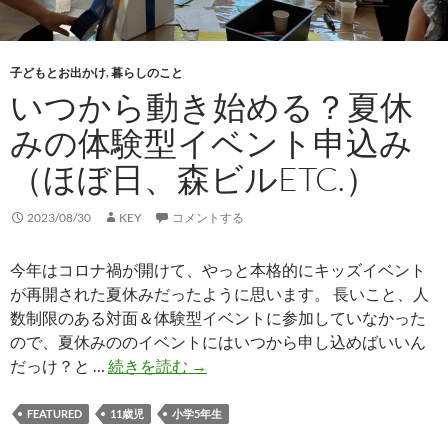
海
外
旅
子どもとお出かけ
,
暮らしのこと
行
いつから動き始める？夏休
（行
みの体験型イベント申込み
く
べ
（ほぼ日、森ビルETC.）
き
か・
2023/08/30
KEY
コメントする
行
か
今年はコロナ禍が開けて、やっと本格的にキッズイベント
ざ
が再開された夏休みだったように思います。 長いこと、人
る
数制限のある対面＆体験型イベントに参加していなかった
べ
ので、夏休みののイベントにはいつから申し込めばいいん
き
い
だっけ？と …
続きを読む
→
か
つ
編）
か
FEATURED
11歳児
小学5年生
ら