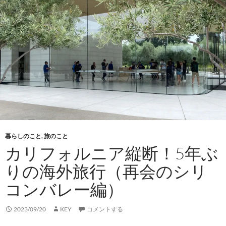
ア
縦
断！
5
年
ぶ
り
の
海
外
旅
行
暮らしのこと
,
旅のこと
（悲
カリフォルニア縦断！5年ぶ
し
りの海外旅行（再会のシリ
み
の
コンバレー編）
サ
ン
2023/09/20
KEY
コメントする
フ