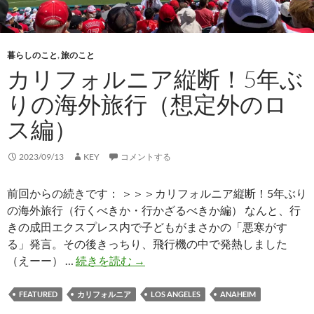
海
外
旅
行
暮らしのこと
,
旅のこと
（再
カリフォルニア縦断！5年ぶ
会
りの海外旅行（想定外のロ
の
シ
ス編）
リ
コ
2023/09/13
KEY
コメントする
ン
バ
前回からの続きです： ＞＞＞カリフォルニア縦断！5年ぶり
レ
の海外旅行（行くべきか・行かざるべきか編） なんと、行
ー
きの成田エクスプレス内で子どもがまさかの「悪寒がす
編）
る」発言。その後きっちり、飛行機の中で発熱しました
カ
（えーー） …
続きを読む
→
リ
フ
FEATURED
カリフォルニア
LOS ANGELES
ANAHEIM
ォ