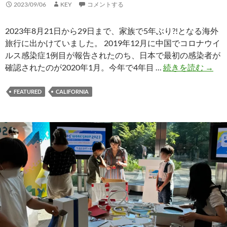
ロ
2023/09/06
KEY
コメントする
ス
編）
2023年8月21日から29日まで、家族で5年ぶり?!となる海外
旅行に出かけていました。 2019年12月に中国でコロナウイ
ルス感染症1例目が報告されたのち、日本で最初の感染者が
カ
確認されたのが2020年1月。今年で4年目 …
続きを読む
→
リ
フ
FEATURED
CALIFORNIA
ォ
ル
ニ
ア
縦
断！
5
年
ぶ
り
の