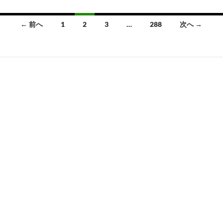
動
き
投
← 前へ
1
2
3
…
288
次へ →
始
稿
め
る？
ナ
夏
ビ
休
ゲ
み
の
ー
体
シ
験
型
ョ
イ
ン
ベ
ン
ト
申
込
み