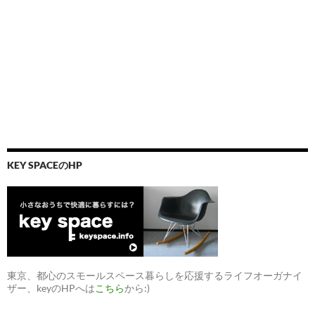
（ほ
ぼ
日、
森
ビ
ル
etc.）
KEY SPACEのHP
東京、都心のスモールスペース暮らしを応援するライフオーガナイ
ザー、keyのHPへは
こちら
から:)