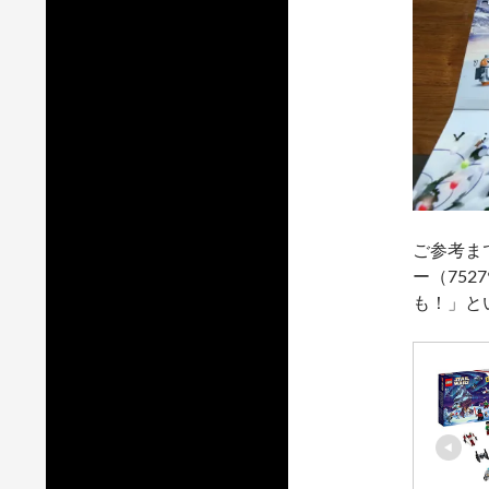
ご参考ま
ー（75
も！」と