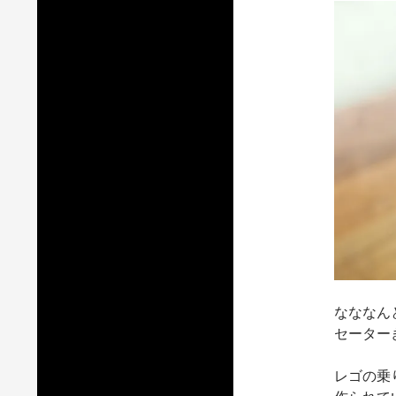
なななん
セーター
レゴの乗