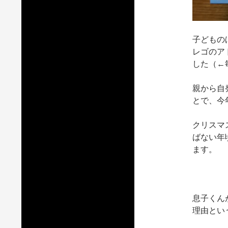
子どもの
レゴのア
した（←
親から自
とで、今
クリスマ
ばない年
ます。
息子くん
理由とい