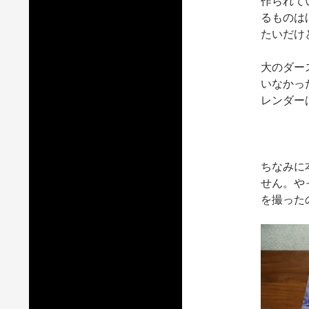
作られて
るものは
たいだけ
大のダー
いなかっ
レンダー
ちなみに
せん。や
を撮った