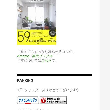
「狭くてもすっきり暮らせるコツ61」
Amazon
|
楽天ブックス
※本については
こちら
で。
RANKING
1日1クリック、ありがとうございます:)