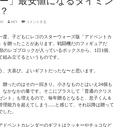
ー」最安値になるタイミン
？
20
KEY
コメントする
一度、子どもにレゴのスターウォーズ版「アドベントカ
」を贈ったことがあります。戦闘機だのフィギュアだ
種類のレゴブロックが入っているボックスから、1日1個、
て組み立てるというものです。
う、大喜び。よいギフトだったな〜と思います。
、贈ったのはその一回きり。小さなものとはいえ24個も
、なかなかの量です。そこにプラスして「普通のクリス
ゼント」も増えるので、毎年贈るとなると、息子くん＆
管理能力を超えてしまう……と感じて、それ以降は贈って
でした。
アドベントカレンダーのギフトはクッキーやチョコなど