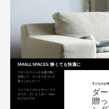
検
SMALL SPACES: 狭くても快適に
索
スモールスペースを最大限に
活用して、スッキリ片づいた
暮らしがしたい！
子どものお
ダー
ライフオーガナイザー／ライ
ターの、さいとうきい（key）
贈っ
のブログです。