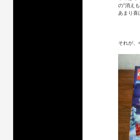
の”消え
あまり喜
それが、