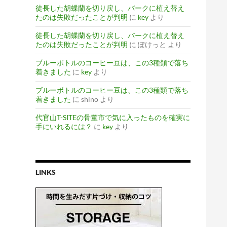
徒長した胡蝶蘭を切り戻し、バークに植え替え
たのは失敗だったことが判明
に
key
より
徒長した胡蝶蘭を切り戻し、バークに植え替え
たのは失敗だったことが判明
に
ぽけっと
より
ブルーボトルのコーヒー豆は、この3種類で落ち
着きました
に
key
より
ブルーボトルのコーヒー豆は、この3種類で落ち
着きました
に
shino
より
代官山T-SITEの骨董市で気に入ったものを確実に
手にいれるには？
に
key
より
LINKS