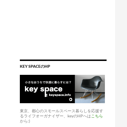
KEY SPACEのHP
東京、都心のスモールスペース暮らしを応援す
るライフオーガナイザー、keyのHPへは
こちら
から:)