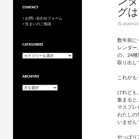
ンダ
CONTACT
グは
> お問い合わせフォーム
> 住まいのご相談
2020/12/
数年前に
CATEGORIES
レンダー
の、24
categories
取り出し
ARCHIVES
これがも
archives
けれども
集まると
マスプレ
わたしの
いません
やっぱり