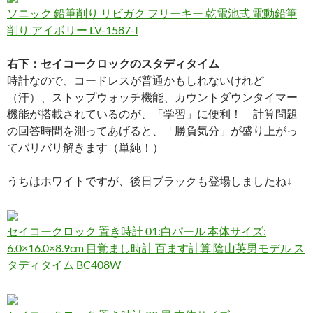
ソニック 鉛筆削り リビガク フリーキー 乾電池式 電動鉛筆
削り アイボリー LV-1587-I
右下：セイコークロックのスタディタイム
時計なので、コードレスが普通かもしれないけれど
（汗）、ストップウォッチ機能、カウントダウンタイマー
機能が搭載されているのが、「学習」に便利！ 計算問題
の回答時間を測ってあげると、「勝負気分」が盛り上がっ
てバリバリ解きます（単純！）
うちはホワイトですが、後日ブラックも登場しましたね↓
セイコークロック 置き時計 01:白パール 本体サイズ:
6.0×16.0×8.9cm 目覚まし時計 百ます計算 陰山英男モデル ス
タディタイム BC408W