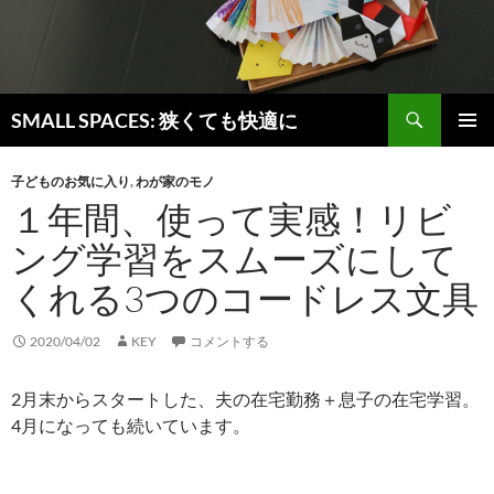
検
SMALL SPACES: 狭くても快適に
索
コ
メインメ
ン
ニュー
子どものお気に入り
,
わが家のモノ
テ
１年間、使って実感！リビ
ン
ツ
ング学習をスムーズにして
へ
ス
くれる3つのコードレス文具
キ
ッ
2020/04/02
KEY
コメントする
プ
2月末からスタートした、夫の在宅勤務＋息子の在宅学習。
4月になっても続いています。