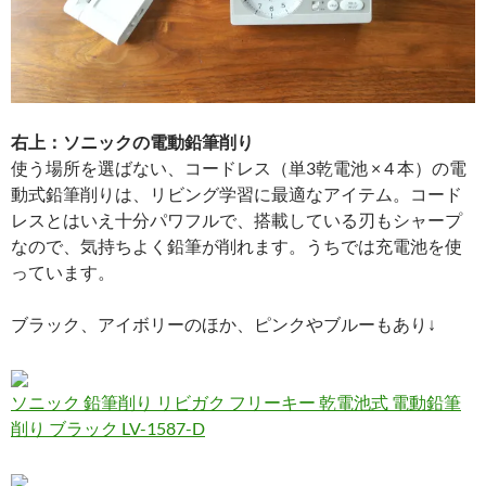
右上：ソニックの電動鉛筆削り
使う場所を選ばない、コードレス（単3乾電池 × 4 本）の電
動式鉛筆削りは、リビング学習に最適なアイテム。コード
レスとはいえ十分パワフルで、搭載している刃もシャープ
なので、気持ちよく鉛筆が削れます。うちでは充電池を使
っています。
ブラック、アイボリーのほか、ピンクやブルーもあり↓
ソニック 鉛筆削り リビガク フリーキー 乾電池式 電動鉛筆
削り ブラック LV-1587-D