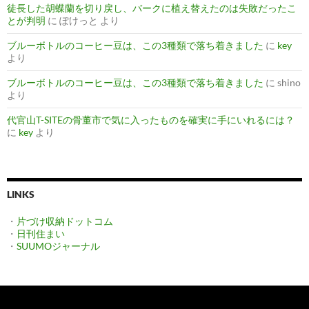
徒長した胡蝶蘭を切り戻し、バークに植え替えたのは失敗だったこ
とが判明
に
ぽけっと
より
ブルーボトルのコーヒー豆は、この3種類で落ち着きました
に
key
より
ブルーボトルのコーヒー豆は、この3種類で落ち着きました
に
shino
より
代官山T-SITEの骨董市で気に入ったものを確実に手にいれるには？
に
key
より
LINKS
・
片づけ収納ドットコム
・
日刊住まい
・
SUUMOジャーナル