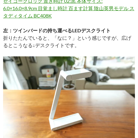
セイコークロック 置き時計 02:黒 本体サイズ:
6.0×16.0×8.9cm 目覚まし時計 百ます計算 陰山英男モデル ス
タディタイム BC408K
左：ツインバードの持ち運べるLEDデスクライト
折りたたんでいると、「なに？」という感じですが、広げ
るとこうなる↓デスクライトです。