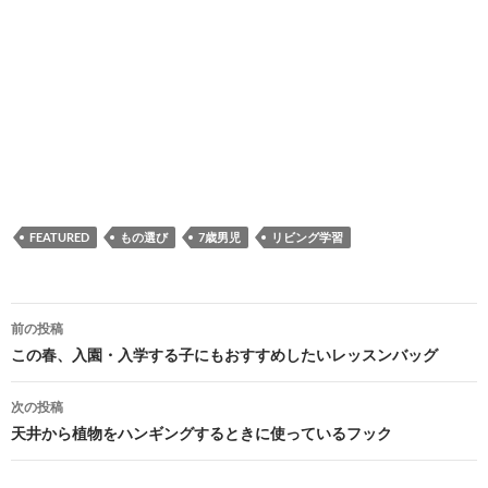
FEATURED
もの選び
7歳男児
リビング学習
投
前の投稿
稿
この春、入園・入学する子にもおすすめしたいレッスンバッグ
ナ
次の投稿
ビ
天井から植物をハンギングするときに使っているフック
ゲ