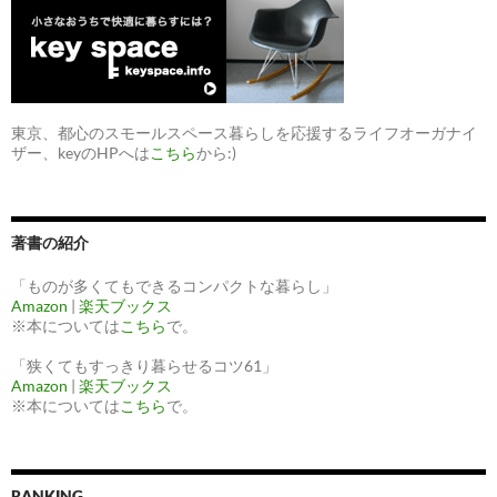
東京、都心のスモールスペース暮らしを応援するライフオーガナイ
ザー、keyのHPへは
こちら
から:)
著書の紹介
「ものが多くてもできるコンパクトな暮らし」
Amazon
|
楽天ブックス
※本については
こちら
で。
「狭くてもすっきり暮らせるコツ61」
Amazon
|
楽天ブックス
※本については
こちら
で。
RANKING