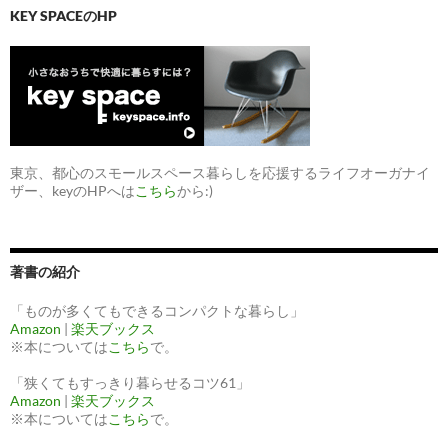
KEY SPACEのHP
東京、都心のスモールスペース暮らしを応援するライフオーガナイ
ザー、keyのHPへは
こちら
から:)
著書の紹介
「ものが多くてもできるコンパクトな暮らし」
Amazon
|
楽天ブックス
※本については
こちら
で。
「狭くてもすっきり暮らせるコツ61」
Amazon
|
楽天ブックス
※本については
こちら
で。