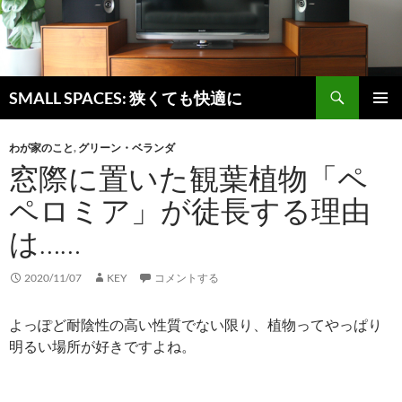
検
SMALL SPACES: 狭くても快適に
索
コ
メインメ
ン
ニュー
わが家のこと
,
グリーン・ベランダ
テ
窓際に置いた観葉植物「ペ
ン
ツ
ペロミア」が徒長する理由
へ
ス
は……
キ
ッ
2020/11/07
KEY
コメントする
プ
よっぽど耐陰性の高い性質でない限り、植物ってやっぱり
明るい場所が好きですよね。