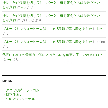
徒長した胡蝶蘭を切り戻し、バークに植え替えたのは失敗だったこ
とが判明
に
key
より
徒長した胡蝶蘭を切り戻し、バークに植え替えたのは失敗だったこ
とが判明
に
ぽけっと
より
ブルーボトルのコーヒー豆は、この3種類で落ち着きました
に
key
より
ブルーボトルのコーヒー豆は、この3種類で落ち着きました
に
shino
より
代官山T-SITEの骨董市で気に入ったものを確実に手にいれるには？
に
key
より
LINKS
・
片づけ収納ドットコム
・
日刊住まい
・
SUUMOジャーナル