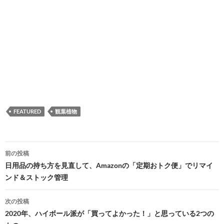
FEATURED
観葉植物
投
前の投稿
稿
日用品の持ち方を見直して、Amazonの「定期おトク便」でリマイ
ンド＆ストック管理
ナ
ビ
次の投稿
2020年、ハイボール派が「買ってよかった！」と思っている2つの
ゲ