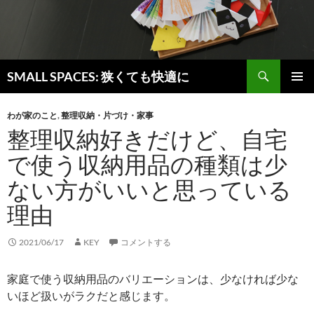
検
SMALL SPACES: 狭くても快適に
索
コ
メインメ
ン
ニュー
わが家のこと
,
整理収納・片づけ・家事
テ
整理収納好きだけど、自宅
ン
ツ
で使う収納用品の種類は少
へ
ス
ない方がいいと思っている
キ
ッ
理由
プ
2021/06/17
KEY
コメントする
家庭で使う収納用品のバリエーションは、少なければ少な
いほど扱いがラクだと感じます。