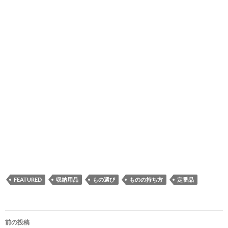
FEATURED
収納用品
もの選び
ものの持ち方
定番品
投
前の投稿