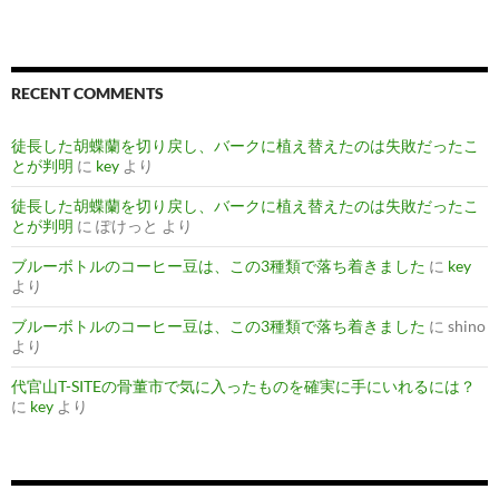
RECENT COMMENTS
徒長した胡蝶蘭を切り戻し、バークに植え替えたのは失敗だったこ
とが判明
に
key
より
徒長した胡蝶蘭を切り戻し、バークに植え替えたのは失敗だったこ
とが判明
に
ぽけっと
より
ブルーボトルのコーヒー豆は、この3種類で落ち着きました
に
key
より
ブルーボトルのコーヒー豆は、この3種類で落ち着きました
に
shino
より
代官山T-SITEの骨董市で気に入ったものを確実に手にいれるには？
に
key
より