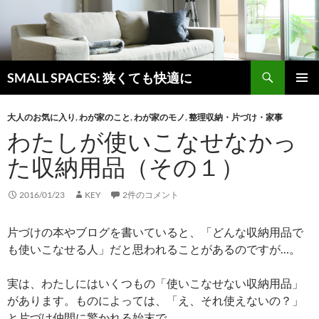
検
SMALL SPACES: 狭くても快適に
索
コ
メインメ
ン
ニュー
大人のお気に入り
,
わが家のこと
,
わが家のモノ
,
整理収納・片づけ・家事
テ
わたしが使いこなせなかっ
ン
ツ
た収納用品（その１）
へ
ス
キ
2016/01/23
KEY
2件のコメント
ッ
プ
片づけの本やブログを書いていると、「どんな収納用品で
も使いこなせる人」だと思われることがあるのですが…。
実は、わたしにはいくつもの「使いこなせない収納用品」
があります。ものによっては、「え、それ使えないの？」
と片づけ仲間に驚かれる始末で…。