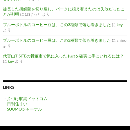
徒長した胡蝶蘭を切り戻し、バークに植え替えたのは失敗だったこ
とが判明
に
ぽけっと
より
ブルーボトルのコーヒー豆は、この3種類で落ち着きました
に
key
より
ブルーボトルのコーヒー豆は、この3種類で落ち着きました
に
shino
より
代官山T-SITEの骨董市で気に入ったものを確実に手にいれるには？
に
key
より
LINKS
・
片づけ収納ドットコム
・
日刊住まい
・
SUUMOジャーナル