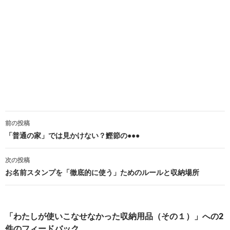
投
前の投稿
稿
「普通の家」では見かけない？鰹節の●●●
ナ
次の投稿
ビ
お名前スタンプを「徹底的に使う」ためのルールと収納場所
ゲ
ー
「わたしが使いこなせなかった収納用品（その１）」への2
シ
件のフィードバック