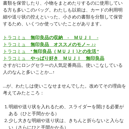
書類を保管したり、小物をまとめたりするのに使用してい
る方も多いこのバッグ。わたしも以前は、カードの利用明
細や送り状の控えといった、小さめの書類を分類して保管
するため、いくつか使っていたことがあります。
トラコミュ
無印良品の収納 - ＭＵＪＩ -
トラコミュ
無印良品 オススメのモノ～ ♪♪
トラコミュ
* 無印良品（ ＭＵＪＩ )との生活 *
トラコミュ
やっぱり好き ＭＵＪＩ 無印良品
さすがにロングセラーの人気定番商品。使いこなしている
人のなんと多いことか…↑
…が、わたしは使いこなせませんでした。改めてその理由を
考えてみたところ：
明細や送り状を入れるため、スライダーを開ける必要が
ある（ひと手間かかる）
少し大きな明細や送り状は、きちんと折らないと入らな
い（さらにひと手間かかる）