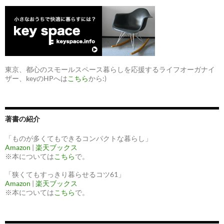
東京、都心のスモールスペース暮らしを応援するライフオーガナイ
ザー、keyのHPへは
こちら
から:)
著書の紹介
「ものが多くてもできるコンパクトな暮らし」
Amazon
|
楽天ブックス
※本については
こちら
で。
「狭くてもすっきり暮らせるコツ61」
Amazon
|
楽天ブックス
※本については
こちら
で。