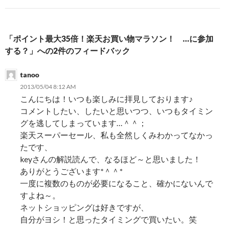
ゲ
ー
「ポイント最大35倍！楽天お買い物マラソン！ …に参加
シ
する？」への2件のフィードバック
ョ
tanoo
ン
2013/05/04 8:12 AM
こんにちは！いつも楽しみに拝見しております♪
コメントしたい、したいと思いつつ、いつもタイミン
グを逃してしまっています…＾＾；
楽天スーパーセール、私も全然しくみわかってなかっ
たです、
keyさんの解説読んで、なるほど～と思いました！
ありがとうございます*＾＾*
一度に複数のものが必要になること、確かにないんで
すよね～。
ネットショッピングは好きですが、
自分がヨシ！と思ったタイミングで買いたい。笑