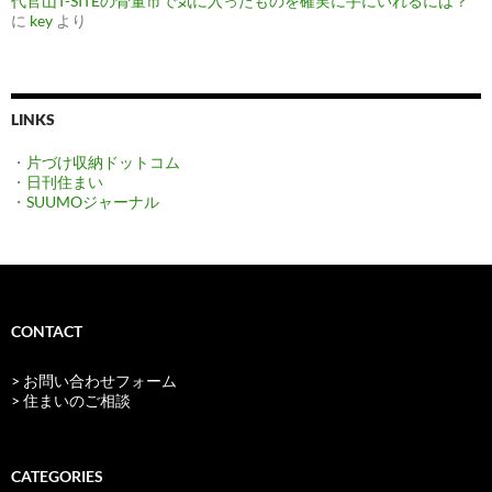
代官山T-SITEの骨董市で気に入ったものを確実に手にいれるには？
に
key
より
LINKS
・
片づけ収納ドットコム
・
日刊住まい
・
SUUMOジャーナル
CONTACT
> お問い合わせフォーム
> 住まいのご相談
CATEGORIES