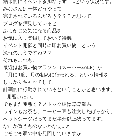
結果的にイベント参加ならず！…という状況です。
みなさんは一体どうやって
完走されているんだろう？？？と思って、
ブログを拝見していると
あらかじめ気になる商品を
お気に入り登録しておいて待機→
イベント開催と同時に即お買い物！という
流れのようですね？？
それもこれも、
最近はお買い物マラソン（スーパーSALE）が
「月に1度、月の初めに行われる」という情報を
しっかりキャッチして、
計画的に行動されているということかと思います。
…見習いたい。
でもまた運悪く？ストック棚はほぼ満席、
ワインもお茶も、コーヒー豆も注文したばっかり。
ペットシーツだってまだ半分以上残ってます。
なにか買うものないかなぁ…と、
ごそごそ家の中を見回していますが