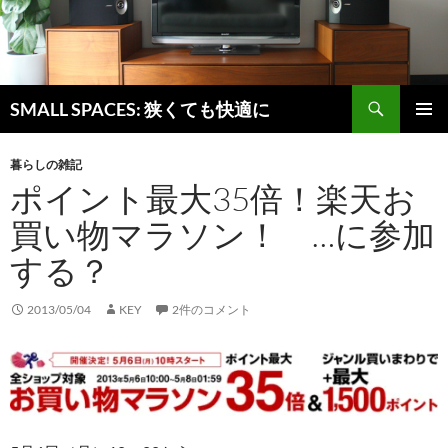
検
SMALL SPACES: 狭くても快適に
索
コ
メインメ
ン
ニュー
暮らしの雑記
テ
ポイント最大35倍！楽天お
ン
ツ
買い物マラソン！ …に参加
へ
ス
する？
キ
ッ
2013/05/04
KEY
2件のコメント
プ