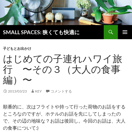
検
SMALL SPACES: 狭くても快適に
索
コ
メインメ
ン
ニュー
子どもとお出かけ
テ
はじめての子連れハワイ旅
ン
ツ
行 〜その３（大人の食事
へ
ス
編）〜
キ
ッ
2013/03/23
KEY
コメントする
プ
順番的に、次はフライトや持って行った荷物のお話をする
ところなのですが、ホテルのお話を先にしてしまったの
で、その辺の地味な？お話は後回し。今回のお話は、大人
の食事について:)