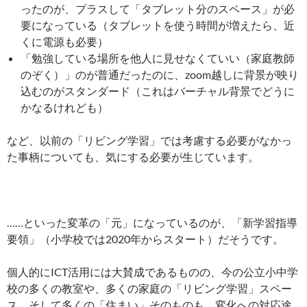
ったのが、プラスして「タブレット分のスペース」が必
要になっている（タブレットを使う時間が増えたら、近
くに電源も必要）
「勉強している場所を他人に見せなくていい（家庭教師
のぞく）」のが普通だったのに、zoom越しに背景が映り
込むのがスタンダード（これはバーチャル背景でどうに
かなるけれども）
など、以前の「リビング学習」では考慮する必要がなかっ
た事柄についても、気にする必要が生じています。
……といった変革の「元」になっているのが、「新学習指導
要領」（小学校では2020年からスタート）だそうです。
個人的にICT活用には大賛成であるものの、今の公立小中学
校の多くの教室や、多くの家庭の「リビング学習」スペー
ス、そして多くの「住まい」そのものも、変化への対応途