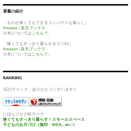
著書の紹介
「ものが多くてもできるコンパクトな暮らし」
Amazon
|
楽天ブックス
※本については
こちら
で。
「狭くてもすっきり暮らせるコツ61」
Amazon
|
楽天ブックス
※本については
こちら
で。
RANKING
1日1クリック、ありがとうございます:)
にほんブログ村テーマ
狭くてもすっきり暮らす！スモールスペース
子どものお片づけ（無印・IKEA... etc.!）