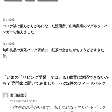
投
前の投稿
稿
コロナ禍で散らかりがちになった洗面所。山崎実業のマグネットハ
ンガーで整えました
ナ
ビ
次の投稿
無印良品の麦茶パック収納に、紅茶の空き缶がちょうどよすぎた
ゲ
件。
ー
シ
「いまの「リビング学習」では、ICT教育に対応できないか
ョ
も？ 専門家に聞いてみました」への2件のフィードバック
ン
宮田絵里子
2021/07/04 1:58 PM
小学生の息子がいます。私も気になっていたトピック