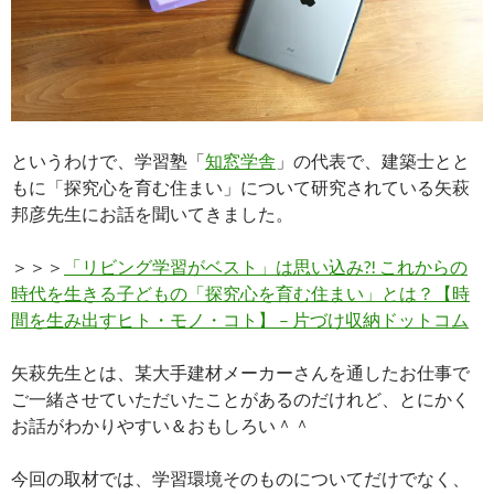
というわけで、学習塾「
知窓学舎
」の代表で、建築士とと
もに「探究心を育む住まい」について研究されている矢萩
邦彦先生にお話を聞いてきました。
＞＞＞
「リビング学習がベスト」は思い込み?! これからの
時代を生きる子どもの「探究心を育む住まい」とは？【時
間を生み出すヒト・モノ・コト】 – 片づけ収納ドットコム
矢萩先生とは、某大手建材メーカーさんを通したお仕事で
ご一緒させていただいたことがあるのだけれど、とにかく
お話がわかりやすい＆おもしろい＾＾
今回の取材では、学習環境そのものについてだけでなく、