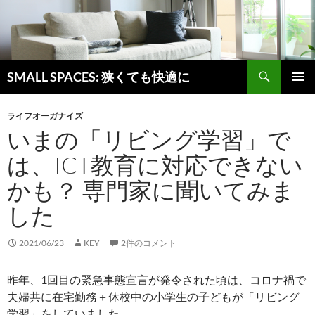
検
SMALL SPACES: 狭くても快適に
索
コ
メインメ
ン
ニュー
ライフオーガナイズ
テ
いまの「リビング学習」で
ン
ツ
は、ICT教育に対応できない
へ
ス
かも？ 専門家に聞いてみま
キ
ッ
した
プ
2021/06/23
KEY
2件のコメント
昨年、1回目の緊急事態宣言が発令された頃は、コロナ禍で
夫婦共に在宅勤務＋休校中の小学生の子どもが「リビング
学習」をしていました。