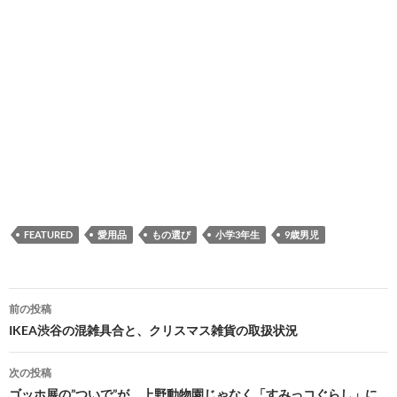
FEATURED
愛用品
もの選び
小学3年生
9歳男児
投
前の投稿
稿
IKEA渋谷の混雑具合と、クリスマス雑貨の取扱状況
ナ
次の投稿
ビ
ゴッホ展の”ついで”が、上野動物園じゃなく「すみっコぐらし」に