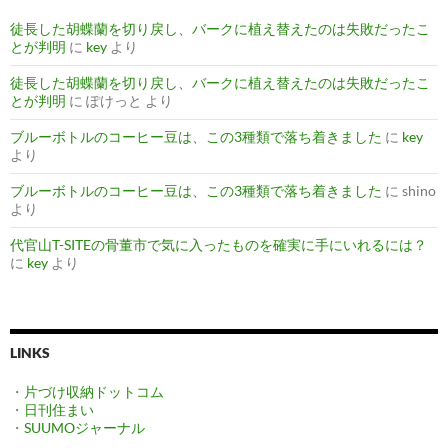
徒長した胡蝶蘭を切り戻し、バークに植え替えたのは失敗だったこ
とが判明
に
key
より
徒長した胡蝶蘭を切り戻し、バークに植え替えたのは失敗だったこ
とが判明
に
ぽけっと
より
ブルーボトルのコーヒー豆は、この3種類で落ち着きました
に
key
より
ブルーボトルのコーヒー豆は、この3種類で落ち着きました
に
shino
より
代官山T-SITEの骨董市で気に入ったものを確実に手にいれるには？
に
key
より
LINKS
・
片づけ収納ドットコム
・
日刊住まい
・
SUUMOジャーナル