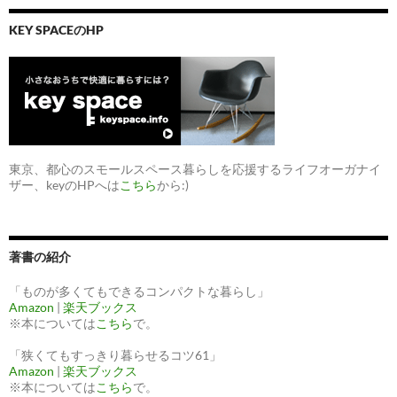
KEY SPACEのHP
東京、都心のスモールスペース暮らしを応援するライフオーガナイ
ザー、keyのHPへは
こちら
から:)
著書の紹介
「ものが多くてもできるコンパクトな暮らし」
Amazon
|
楽天ブックス
※本については
こちら
で。
「狭くてもすっきり暮らせるコツ61」
Amazon
|
楽天ブックス
※本については
こちら
で。