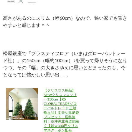
高さがあるのにスリム（幅60cm）なので、狭い家でも置き
やすいと感じます＾＾
松屋銀座で「プラスティフロア（いまはグローバルトレー
ド社）」の150cm（幅約100cm）↓を買って帰りそうになり
つつ、その「幅」の大きさゆえに思いとどまったのも、今
となっては懐かしい思い出……。
【クリスマス用品】
NEWクリスマスツリ
ー150cm【RS
GLOBAL TRADEグロ
ーバルトレード:正規
輸入品】丈夫な収納袋
プレゼント！送料無
料！※沖縄北海道他除
く【最大300円クリス
マスクーポン配布