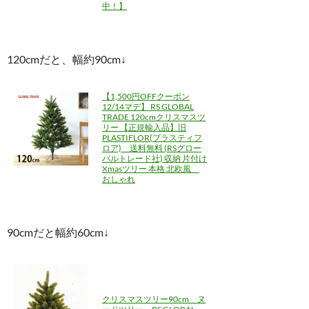
中！】
120cmだと、幅約90cm↓
【1,500円OFFクーポン
12/14マデ】 RS GLOBAL
TRADE 120cmクリスマスツ
リー 【正規輸入品】旧
PLASTIFLOR(プラスティフ
ロア) 送料無料 (RSグロー
バルトレード社) 収納 片付け
Xmasツリー 本格 北欧風
おしゃれ
90cmだと幅約60cm↓
クリスマスツリー90cm ヌ