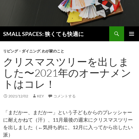
検
SMALL SPACES: 狭くても快適に
索
コ
メインメ
ン
ニュー
リビング・ダイニング
,
わが家のこと
テ
クリスマスツリーを出しま
ン
ツ
した〜2021年のオーナメン
へ
ス
トはコレ！
キ
ッ
2021/12/02
KEY
コメントする
プ
「まだかー、まだかー」という子どもからのプレッシャー
に耐えかねて（汗）、11月最後の週末にクリスマスツリー
を出しました（←気持ち的に、12月に入ってから出したい
派）