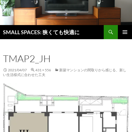
検
SMALL SPACES: 狭くても快適に
索
コ
メインメ
ン
ニュー
テ
TMAP2_JH
ン
ツ
へ
2021/04/07
431 × 556
新築マンションの間取りから感じる、新し
ス
い生活様式に合わせた工夫
キ
ッ
プ