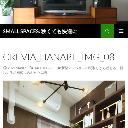
検
SMALL SPACES: 狭くても快適に
索
コ
メインメ
ン
ニュー
テ
CREVIA_HANARE_IMG_08
ン
ツ
へ
2021/04/07
1400 × 1993
新築マンションの間取りから感じる、新
ス
しい生活様式に合わせた工夫
キ
ッ
プ