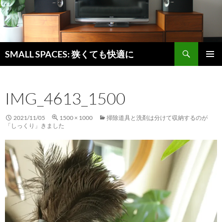
検
SMALL SPACES: 狭くても快適に
索
コ
メインメ
ン
ニュー
テ
IMG_4613_1500
ン
ツ
へ
2021/11/05
1500 × 1000
掃除道具と洗剤は分けて収納するのが
ス
「しっくり」きました
キ
ッ
プ