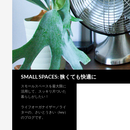
検
SMALL SPACES: 狭くても快適に
索
スモールスペースを最大限に
活用して、スッキリ片づいた
暮らしがしたい！
ライフオーガナイザー／ライ
ターの、さいとうきい（key）
のブログです。