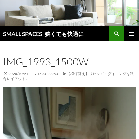
検
SMALL SPACES: 狭くても快適に
索
コ
メインメ
ン
ニュー
テ
IMG_1993_1500W
ン
ツ
へ
2020/10/24
1500 × 2250
【模様替え】リビング・ダイニングを秋
ス
冬レイアウトに
キ
ッ
プ