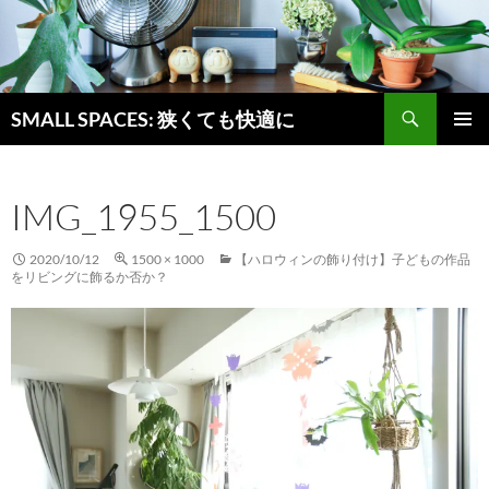
検
SMALL SPACES: 狭くても快適に
索
コ
メインメ
ン
ニュー
テ
IMG_1955_1500
ン
ツ
へ
2020/10/12
1500 × 1000
【ハロウィンの飾り付け】子どもの作品
ス
をリビングに飾るか否か？
キ
ッ
プ