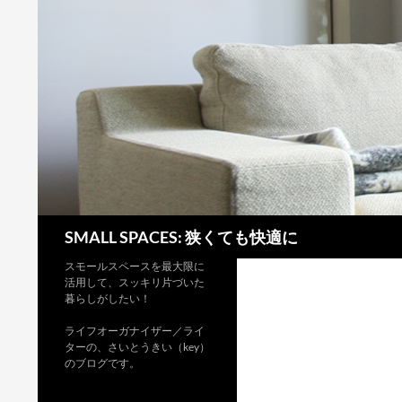
検
SMALL SPACES: 狭くても快適に
索
スモールスペースを最大限に
活用して、スッキリ片づいた
暮らしがしたい！
ライフオーガナイザー／ライ
ターの、さいとうきい（key）
のブログです。