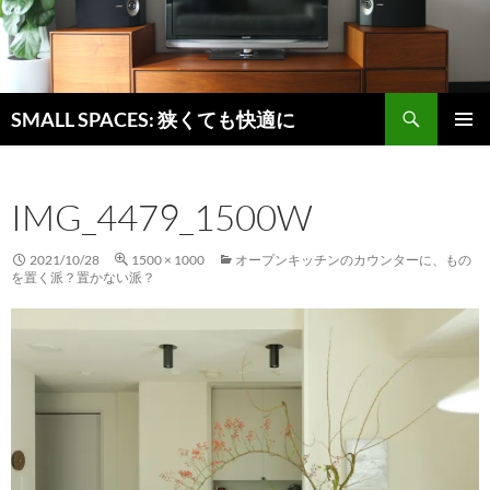
検
SMALL SPACES: 狭くても快適に
索
コ
メインメ
ン
ニュー
テ
IMG_4479_1500W
ン
ツ
へ
2021/10/28
1500 × 1000
オープンキッチンのカウンターに、もの
ス
を置く派？置かない派？
キ
ッ
プ