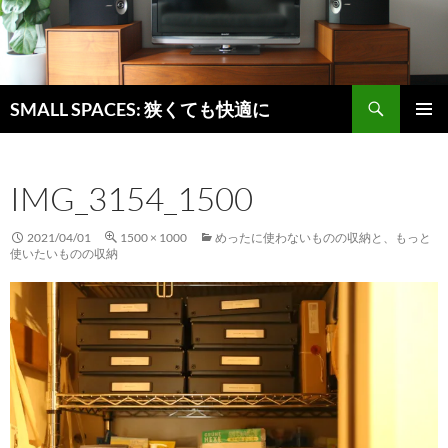
検
SMALL SPACES: 狭くても快適に
索
コ
メインメ
ン
ニュー
テ
IMG_3154_1500
ン
ツ
へ
2021/04/01
1500 × 1000
めったに使わないものの収納と、もっと
ス
使いたいものの収納
キ
ッ
プ