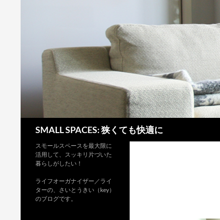
検
SMALL SPACES: 狭くても快適に
索
スモールスペースを最大限に
活用して、スッキリ片づいた
暮らしがしたい！
ライフオーガナイザー／ライ
ターの、さいとうきい（key）
のブログです。