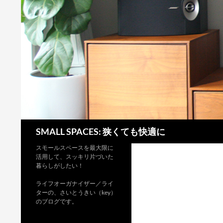
検
SMALL SPACES: 狭くても快適に
索
スモールスペースを最大限に
活用して、スッキリ片づいた
暮らしがしたい！
ライフオーガナイザー／ライ
ターの、さいとうきい（key）
のブログです。