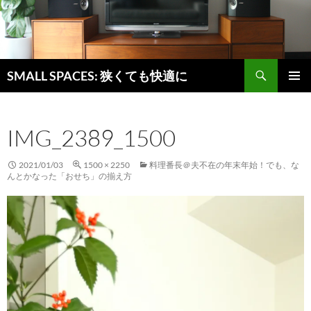
検
SMALL SPACES: 狭くても快適に
索
コ
メインメ
ン
ニュー
テ
IMG_2389_1500
ン
ツ
へ
2021/01/03
1500 × 2250
料理番長＠夫不在の年末年始！でも、な
ス
んとかなった「おせち」の揃え方
キ
ッ
プ