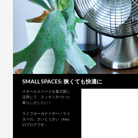
検
SMALL SPACES: 狭くても快適に
索
スモールスペースを最大限に
活用して、スッキリ片づいた
暮らしがしたい！
ライフオーガナイザー／ライ
ターの、さいとうきい（key）
のブログです。