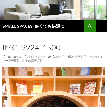
検
SMALL SPACES: 狭くても快適に
索
コ
メインメ
ン
ニュー
テ
IMG_9924_1500
ン
ツ
へ
2022/04/06
1500 × 2000
【箱根1泊2日温泉旅行】子どもと楽しむ
ス
ポーラ美術館・彫刻の森美術館
キ
ッ
プ