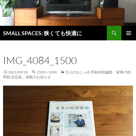
検
SMALL SPACES: 狭くても快適に
索
コ
メインメ
ン
ニュー
テ
IMG_4084_1500
ン
ツ
へ
2021/09/18
1500 × 1000
大人のおしゃれ手帖特別編集「家事の時
ス
間割 決定版」掲載のお知らせ
キ
ッ
プ