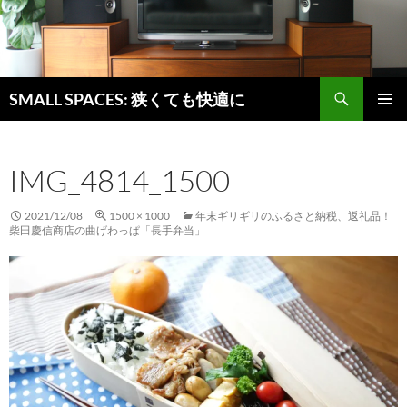
検
SMALL SPACES: 狭くても快適に
索
コ
メインメ
ン
ニュー
テ
IMG_4814_1500
ン
ツ
へ
2021/12/08
1500 × 1000
年末ギリギリのふるさと納税、返礼品！
ス
柴田慶信商店の曲げわっぱ「長手弁当」
キ
ッ
プ