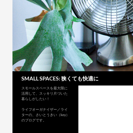
検
SMALL SPACES: 狭くても快適に
索
スモールスペースを最大限に
活用して、スッキリ片づいた
暮らしがしたい！
ライフオーガナイザー／ライ
ターの、さいとうきい（key）
のブログです。