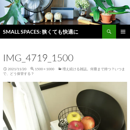
検
SMALL SPACES: 狭くても快適に
索
コ
メインメ
ン
ニュー
テ
IMG_4719_1500
ン
ツ
へ
2021/11/20
1500 × 1000
増え続ける雑誌。何冊まで持つ？いつま
ス
で、どう保管する？
キ
ッ
プ