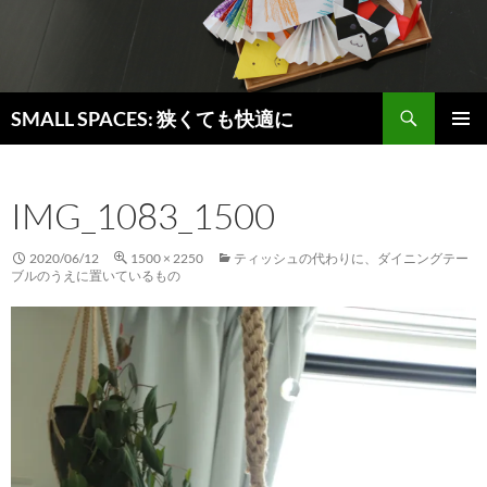
検
SMALL SPACES: 狭くても快適に
索
コ
メインメ
ン
ニュー
テ
IMG_1083_1500
ン
ツ
へ
2020/06/12
1500 × 2250
ティッシュの代わりに、ダイニングテー
ス
ブルのうえに置いているもの
キ
ッ
プ