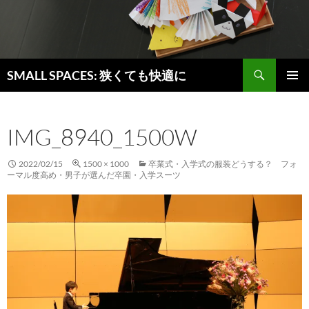
検
SMALL SPACES: 狭くても快適に
索
コ
メインメ
ン
ニュー
テ
IMG_8940_1500W
ン
ツ
へ
2022/02/15
1500 × 1000
卒業式・入学式の服装どうする？ フォ
ス
ーマル度高め・男子が選んだ卒園・入学スーツ
キ
ッ
プ