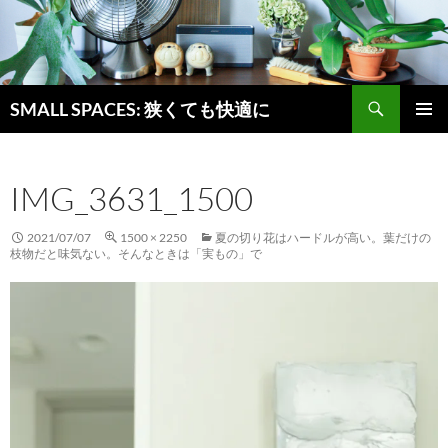
検
SMALL SPACES: 狭くても快適に
索
コ
メインメ
ン
ニュー
テ
IMG_3631_1500
ン
ツ
へ
2021/07/07
1500 × 2250
夏の切り花はハードルが高い。葉だけの
ス
枝物だと味気ない。そんなときは「実もの」で
キ
ッ
プ