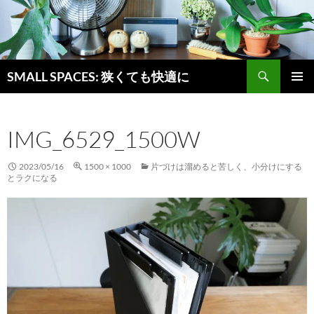
検
SMALL SPACES: 狭くても快適に
索
コ
メインメ
ン
ニュー
テ
IMG_6529_1500W
ン
ツ
へ
2023/05/16
1500 × 1000
片づけは溜めると苦しく、小分けにする
ス
とラクになる
キ
ッ
プ