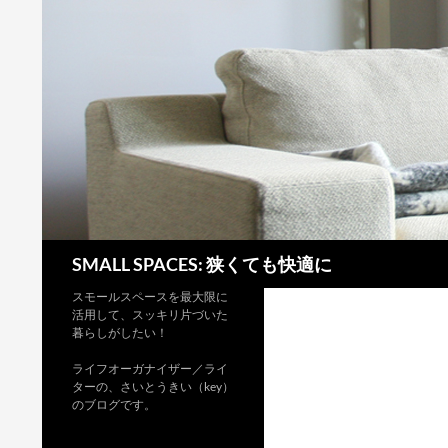
検
SMALL SPACES: 狭くても快適に
索
スモールスペースを最大限に
活用して、スッキリ片づいた
暮らしがしたい！
ライフオーガナイザー／ライ
ターの、さいとうきい（key）
のブログです。