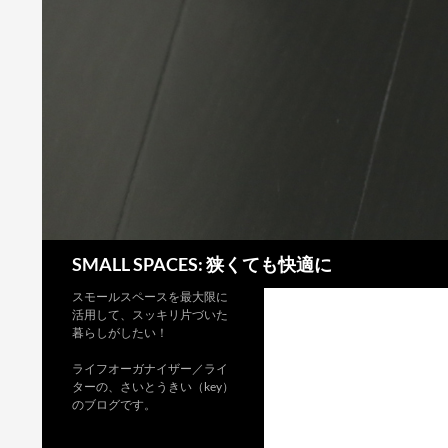
検
SMALL SPACES: 狭くても快適に
索
スモールスペースを最大限に
活用して、スッキリ片づいた
暮らしがしたい！
ライフオーガナイザー／ライ
ターの、さいとうきい（key）
のブログです。