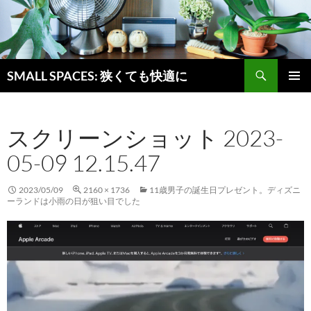
検
SMALL SPACES: 狭くても快適に
索
コ
メインメ
ン
ニュー
テ
スクリーンショット 2023-
ン
ツ
05-09 12.15.47
へ
ス
キ
2023/05/09
2160 × 1736
11歳男子の誕生日プレゼント。ディズニ
ーランドは小雨の日が狙い目でした
ッ
プ