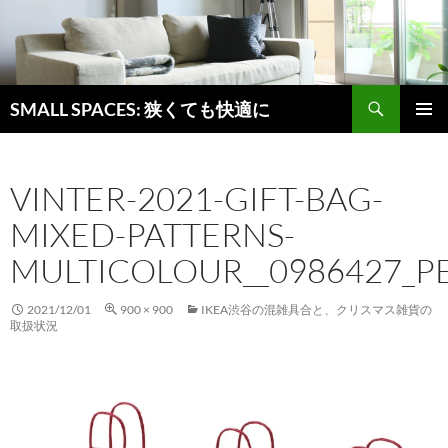
検
SMALL SPACES: 狭くても快適に
索
コ
メインメ
ン
ニュー
テ
VINTER-2021-GIFT-BAG-
ン
ツ
MIXED-PATTERNS-
へ
ス
MULTICOLOUR__0986427_PE
キ
ッ
2021/12/01
900 × 900
IKEA渋谷の混雑具合と、クリスマス雑貨の
プ
取扱状況