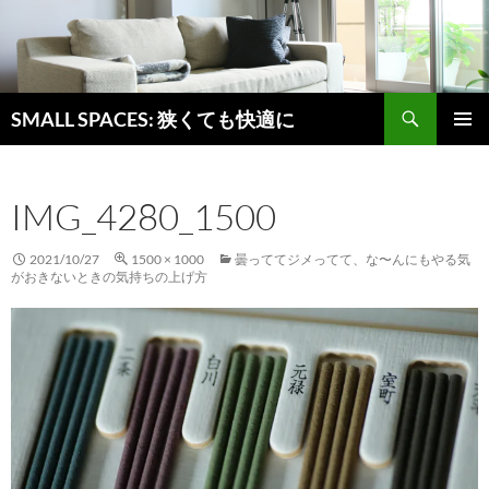
検
SMALL SPACES: 狭くても快適に
索
コ
メインメ
ン
ニュー
テ
IMG_4280_1500
ン
ツ
へ
2021/10/27
1500 × 1000
曇っててジメってて、な〜んにもやる気
ス
がおきないときの気持ちの上げ方
キ
ッ
プ