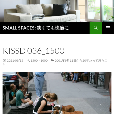
検
SMALL SPACES: 狭くても快適に
索
コ
メインメ
ン
ニュー
テ
KISSD 036_1500
ン
ツ
へ
2021/09/15
1500 × 1000
2001年9月11日から20年たって思うこ
ス
と
キ
ッ
プ