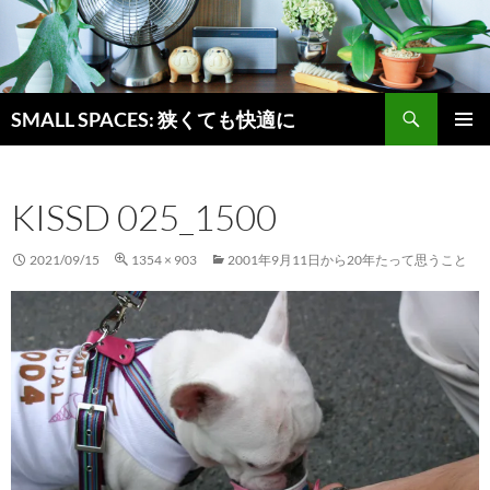
検
SMALL SPACES: 狭くても快適に
索
コ
メインメ
ン
ニュー
テ
KISSD 025_1500
ン
ツ
へ
2021/09/15
1354 × 903
2001年9月11日から20年たって思うこと
ス
キ
ッ
プ