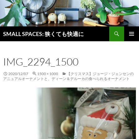
検
SMALL SPACES: 狭くても快適に
索
コ
メインメ
ン
ニュー
テ
IMG_2294_1500
ン
ツ
へ
2020/12/07
1500 × 1000
【クリスマス】ジョージ・ジェンセンの
ス
アニュアルオーナメントと、ディーン＆デルーカの食べられるオーナメント
キ
ッ
プ