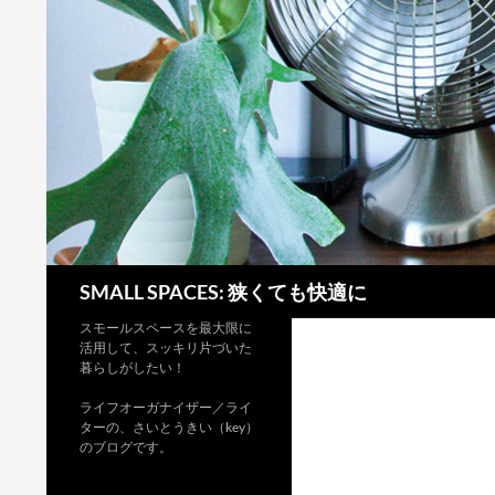
検
SMALL SPACES: 狭くても快適に
索
スモールスペースを最大限に
活用して、スッキリ片づいた
暮らしがしたい！
ライフオーガナイザー／ライ
ターの、さいとうきい（key）
のブログです。