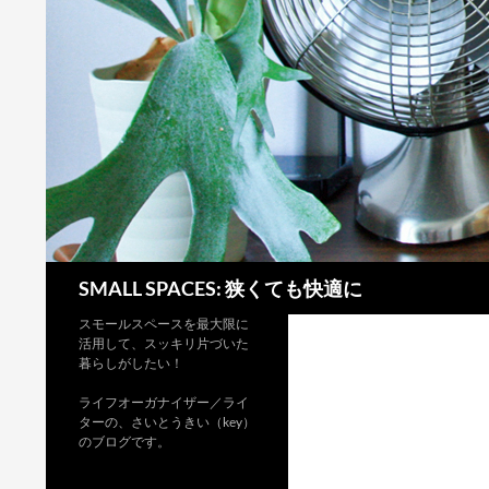
検
SMALL SPACES: 狭くても快適に
索
スモールスペースを最大限に
活用して、スッキリ片づいた
暮らしがしたい！
ライフオーガナイザー／ライ
ターの、さいとうきい（key）
のブログです。